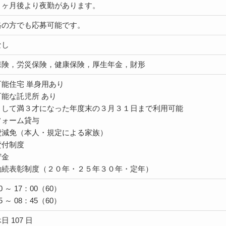
１ヶ月後より夜勤があります。
格の方でも応募可能です。
なし
保険，労災保険，健康保険，厚生年金，財形
能住宅 単身用あり
能な託児所 あり
として満３才になった年度末の３月３１日まで利用可能
フォーム貸与
費減免（本人・規定による家族）
貸付制度
貯金
勤続表彰制度（２０年・２５年３０年・定年）
0 ～ 17：00（60）
5 ～ 08：45（60）
日 107 日