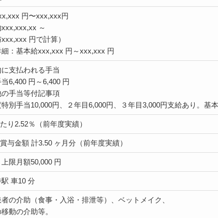
x,xxx 円〜xxx,xxx円
xx,xxx,xx ～
xxx,xxx 円で計算）
：基本給xxx,xxx 円～xxx,xxx 円
的に支払われる手当
6,400 円～6,400 円
他の手当等付記事項
特別手当10,000円、２年目6,000円、３年目3,000円支給あり。
あたり2.52％（前年度実績）
回賞与金額 計3.50 ヶ月分（前年度実績）
上限月額50,000 円
駅 車10 分
患者の介助（食事・入浴・排泄等）、ベットメイク、
の移動の介助等。