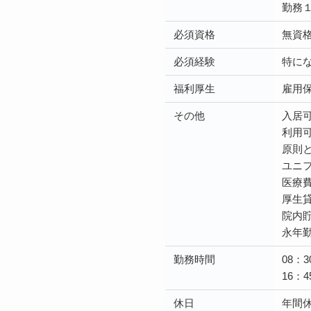
勤務
必須資格
無資
必須経験
特に
福利厚生
雇用
その他
入居可
利用可
原則
ユニ
医療
厚生
院内
永年
勤務時間
08：3
16：4
休日
年間休