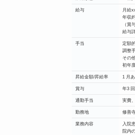
給与
月給xx
年収約x
（賞与
給与詳細
手当
定額
調整手当
その
初年度
昇給金額/昇給率
1 月
賞与
年3 
通勤手当
実費、
勤務地
修善寺
業務内容
入院
院内