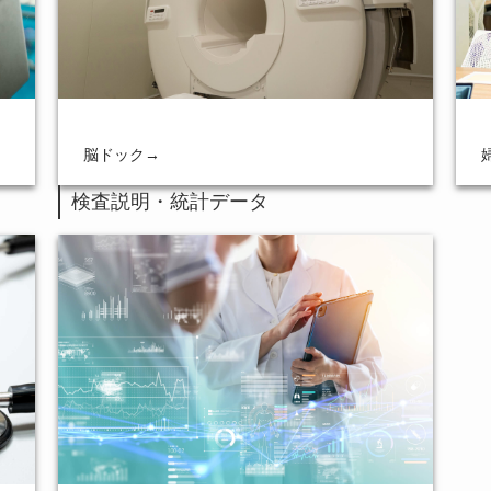
脳ドック
→
検査説明・統計データ