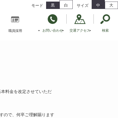
黒
白
中
大
モード
サイズ
お問い合わせ
交通アクセス
検索
職員採用
基本料金を改定させていただ
すので、何卒ご理解賜ります