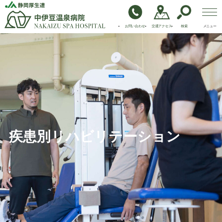
お問い合わせ
交通アクセス
検索
メニュー
ご利用案内
診療科・部門
病院情報
医療機関の皆様へ
疾患別リハビリテーション
職員採用
黒
白
中
大
モード
サイズ