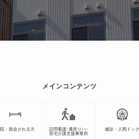
メインコンテンツ
入院・面会される方
訪問看護･通所リハ･
健診・人間ドッ
居宅介護支援事業所