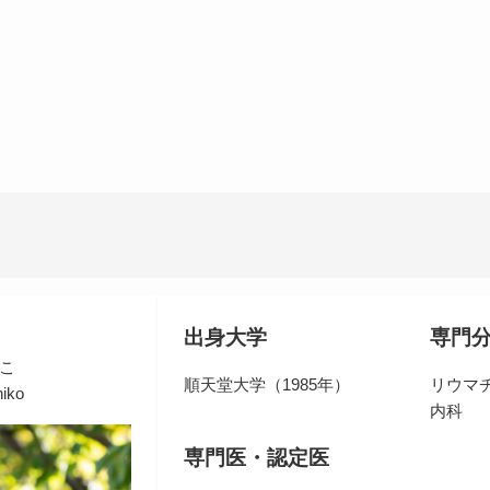
出身大学
専門
こ
順天堂大学（1985年）
リウマ
iko
内科
専門医・認定医