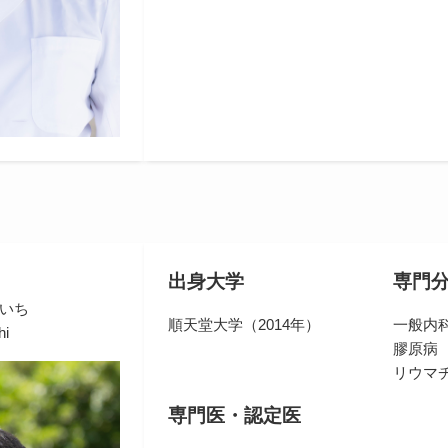
出身大学
専門
んいち
順天堂大学（2014年）
一般内
hi
膠原病
リウマ
専門医・認定医