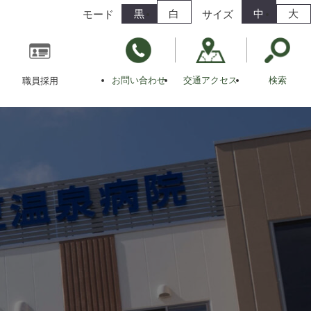
黒
白
中
大
モード
サイズ
お問い合わせ
交通アクセス
検索
職員採用